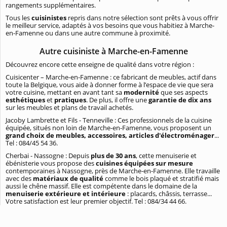
rangements supplémentaires.
Tous les
cuisinistes
repris dans notre sélection sont prêts à vous offrir
le meilleur service, adaptés à vos besoins que vous habitiez à Marche-
en-Famenne ou dans une autre commune à proximité.
Autre cuisiniste à Marche-en-Famenne
Découvrez encore cette enseigne de qualité dans votre région :
Cuisicenter – Marche-en-Famenne : ce fabricant de meubles, actif dans
toute la Belgique, vous aide à donner forme à l’espace de vie que sera
votre cuisine, mettant en avant tant sa
modernité
que ses aspects
esthétiques
et
pratiques
. De plus, il offre une
garantie de dix ans
sur les meubles et plans de travail achetés.
Jacoby Lambrette et Fils - Tenneville : Ces professionnels de la cuisine
équipée, situés non loin de Marche-en-Famenne, vous proposent un
grand choix de meubles, accessoires, articles d'électroménager
...
Tel : 084/45 54 36.
Cherbai - Nassogne : Depuis
plus de 30 ans
, cette menuiserie et
ébénisterie vous propose des
cuisines équipées sur mesure
contemporaines à Nassogne, près de Marche-en-Famenne. Elle travaille
avec des
matériaux de qualité
comme le bois plaqué et stratifié mais
aussi le chêne massif. Elle est compétente dans le domaine de la
menuiserie extérieure et intérieure
: placards, châssis, terrasse...
Votre satisfaction est leur premier objectif. Tel : 084/34 44 66.