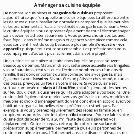
Aménager sa cuisine équipée
De nombreux cuisinistes et
magasins de cuisines
proposent
aujourd'hui ce que l'on appelle une cuisine équipée. La différence entre
les deux est qu'une installation normale ne comprend que les meubles
et les branchements à l'eau, à l'électricité et au gaz le cas échéant. Avec
la cuisine équipée, vous disposerez également de tout l'électroménager
sans devoir les acheter séparément. Vous pouvez choisir vos taques,
four, frigo... dans le même magasin et agencer votre pièce comme cela
vous convient. Il est du coup beaucoup plus simple d'
encastrer vos
appareils
puisque tout est conçu ensemble. Les professionnels vous
accompagnent d'autant plus facilement dans votre projet.
Une cuisine est une pièce utilitaire dans laquelle on passe souvent
beaucoup de temps. Matin, midi, soir, cette pièce accueille vos fringales,
vos préparations créatives et est l'écrin de nombreuses réunions de
famille. Il est donc important qu'elle corresponde à vos
goûts
, mais
également à vos
besoins
. Si vous êtes un pâtissier chevronné, ou un as
des pizzas, prévoyez un
four
à votre mesure. Si votre cuisine est
surtout composée de
plats à l'étouffée
, mijotés pendant des heures
sur feu doux, c'est la
cuisinière
qu'il faudra adapter à vos besoins. Une
cuisine doit également se marier avec vos goûts : les coloris, modèles de
meubles et choix d'aménagement doivent donc être en accord avec vos
habitudes organisationnelles et vos préférences esthétiques. Par
exemple, si vous y prenez régulièrement des repas en famille ou en
couple, vous pourriez faire installer un
îlot central
. Pour ce faire, votre
2
cuisine doit disposer de 15 à 20 m
, faute de quoi il gênerait vos
déplacements. Outre les repas, cette option offre une surface de
préparation supplémentaire, permettant à plusieurs personnes de
cuisiner en même temps. L'îlot permet aussi de disposer d'espaces de