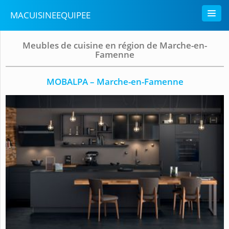
MACUISINEEQUIPEE
Meubles de cuisine en région de Marche-en-
Famenne
MOBALPA – Marche-en-Famenne