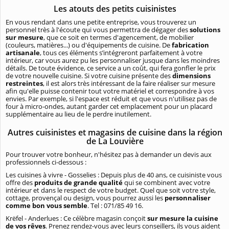
Les atouts des petits cuisinistes
En vous rendant dans une petite entreprise, vous trouverez un
personnel très à l'écoute qui vous permettra de dégager des
solutions
sur mesure
, que ce soit en termes d'agencement, de mobilier
(couleurs, matières...) ou d'équipements de cuisine. De
fabrication
artisanale
, tous ces éléments s’intégreront parfaitement à votre
intérieur, car vous aurez pu les personnaliser jusque dans les moindres
détails. De toute évidence, ce service a un coût, qui fera gonfler le prix
de votre nouvelle cuisine. Si votre cuisine présente des
dimensions
restreintes
, il est alors très intéressant de la faire réaliser sur mesure
afin qu'elle puisse contenir tout votre matériel et correspondre à vos
envies. Par exemple, si l'espace est réduit et que vous n'utilisez pas de
four à micro-ondes, autant garder cet emplacement pour un placard
supplémentaire au lieu de le perdre inutilement.
Autres cuisinistes et magasins de cuisine dans la région
de La Louvière
Pour trouver votre bonheur, n'hésitez pas à demander un devis aux
professionnels ci-dessous :
Les cuisines à vivre - Gosselies : Depuis plus de 40 ans, ce cuisiniste vous
offre des
produits de grande qualité
qui se combinent avec votre
intérieur et dans le respect de votre budget. Quel que soit votre style,
cottage, provençal ou design, vous pourrez aussi les
personnaliser
comme bon vous semble
. Tel : 071/85 49 16.
Krëfel - Anderlues : Ce célèbre magasin conçoit
sur mesure la cuisine
de vos rêves
. Prenez rendez-vous avec leurs conseillers, ils vous aident