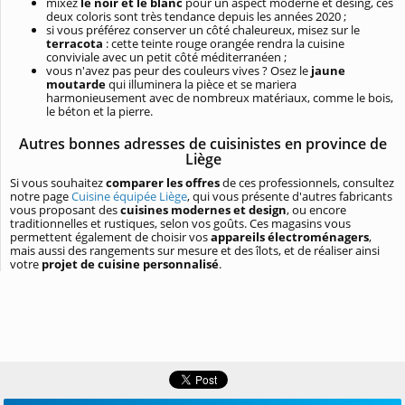
mixez
le noir et le blanc
pour un aspect moderne et desing, ces
deux coloris sont très tendance depuis les années 2020 ;
si vous préférez conserver un côté chaleureux, misez sur le
terracota
: cette teinte rouge orangée rendra la cuisine
conviviale avec un petit côté méditerranéen ;
vous n'avez pas peur des couleurs vives ? Osez le
jaune
moutarde
qui illuminera la pièce et se mariera
harmonieusement avec de nombreux matériaux, comme le bois,
le béton et la pierre.
Autres bonnes adresses de cuisinistes en province de
Liège
Si vous souhaitez
comparer les offres
de ces professionnels, consultez
notre page
Cuisine équipée Liège
, qui vous présente d'autres fabricants
vous proposant des
cuisines modernes et design
, ou encore
traditionnelles et rustiques, selon vos goûts. Ces magasins vous
permettent également de choisir vos
appareils électroménagers
,
mais aussi des rangements sur mesure et des îlots, et de réaliser ainsi
votre
projet de cuisine personnalisé
.