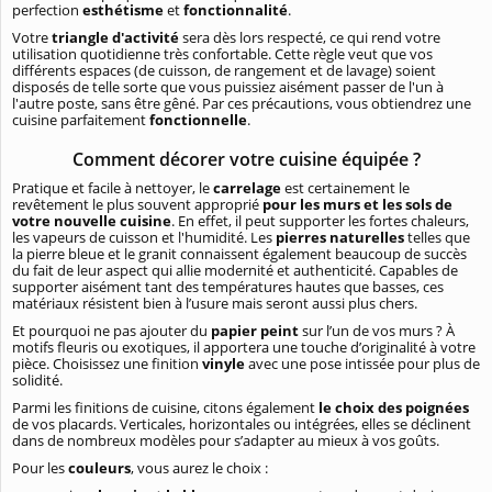
perfection
esthétisme
et
fonctionnalité
.
Votre
triangle d'activité
sera dès lors respecté, ce qui rend votre
utilisation quotidienne très confortable. Cette règle veut que vos
différents espaces (de cuisson, de rangement et de lavage) soient
disposés de telle sorte que vous puissiez aisément passer de l'un à
l'autre poste, sans être gêné. Par ces précautions, vous obtiendrez une
cuisine parfaitement
fonctionnelle
.
Comment décorer votre cuisine équipée ?
Pratique et facile à nettoyer, le
carrelage
est certainement le
revêtement le plus souvent approprié
pour les murs et les sols de
votre nouvelle cuisine
. En effet, il peut supporter les fortes chaleurs,
les vapeurs de cuisson et l'humidité. Les
pierres naturelles
telles que
la pierre bleue et le granit connaissent également beaucoup de succès
du fait de leur aspect qui allie modernité et authenticité. Capables de
supporter aisément tant des températures hautes que basses, ces
matériaux résistent bien à l’usure mais seront aussi plus chers.
Et pourquoi ne pas ajouter du
papier peint
sur l’un de vos murs ? À
motifs fleuris ou exotiques, il apportera une touche d’originalité à votre
pièce. Choisissez une finition
vinyle
avec une pose intissée pour plus de
solidité.
Parmi les finitions de cuisine, citons également
le choix des poignées
de vos placards. Verticales, horizontales ou intégrées, elles se déclinent
dans de nombreux modèles pour s’adapter au mieux à vos goûts.
Pour les
couleurs
, vous aurez le choix :