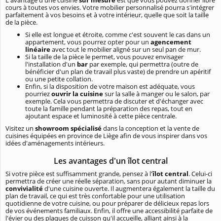
cours à toutes vos envies. Votre mobilier personnalisé pourra s'intégrer
parfaitement à vos besoins et à votre intérieur, quelle que soit la taille
de la pièce.
Si elle est longue et étroite, comme c'est souvent le cas dans un
appartement, vous pourrez opter pour un
agencement
linéaire
avec tout le mobilier aligné sur un seul pan de mur.
Si la taille de la pièce le permet, vous pouvez envisager
l'installation d'un
bar
par exemple, qui permettra (outre de
bénéficier d'un plan de travail plus vaste) de prendre un apéritif
ou une petite collation.
Enfin, si la disposition de votre maison est adéquate, vous
pourriez
ouvrir la cuisine
sur la salle à manger ou le salon, par
exemple. Cela vous permettra de discuter et d'échanger avec
toute la famille pendant la préparation des repas, tout en
ajoutant espace et luminosité à cette pièce centrale.
Visitez un
showroom spécialisé
dans la conception et la vente de
cuisines équipées en province de Liège afin de vous inspirer dans vos
idées d'aménagements intérieurs.
Les avantages d'un îlot central
Si votre pièce est suffisamment grande, pensez à l'
îlot central
. Celui-ci
permettra de créer une réelle séparation, sans pour autant diminuer la
convivialité
d'une cuisine ouverte. Il augmentera également la taille du
plan de travail, ce qui est très confortable pour une utilisation
quotidienne de votre cuisine, ou pour préparer de délicieux repas lors
de vos événements familiaux. Enfin, il offre une accessibilité parfaite de
l'évier ou des plaques de cuisson qu'il accueille, alliant ainsi à la