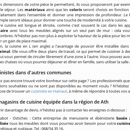
les dimensions de votre pièce le permettent, ils vous proposeront par exe
 le séjour. Les
matériaux
ainsi que les
coloris
seront choisis en fonction 
faitement dans l'ensemble et donner une impression de profondeur. Le bl
mple seront idéaux pour donner une touche de modernité à votre cuisine.
re cuisine est longue et étroite, comme c'est souvent le cas dans les 
éaire
avec tous les meubles alignés sur un seul pan de mur : cela vous
ombres. N'hésitez pas non plus à exploiter la hauteur de la pièce pour les 
r un gain de place maximal.
in, la cuisine en L (en angle) a l'avantage de pouvoir être installée da
ximal
. Elle vous offre deux plans de travail, ce qui permet de cuisiner à d
qui vous permet de circuler librement d'une zone à l'autre. Vous pouvez aussi
es chaises où vous pourrez déjeuner et dîner en famille, sans utiliser la sall
sinistes dans d'autres communes
z pas encore trouvé votre bonheur sur cette page ? Les professionnels que
tions souhaitées ou ne sont pas disponibles au moment voulu ? N'hésitez 
ose de trouver un
cuisiniste en Hainaut
, à même de répondre à toutes vos a
agasins de cuisine équipée dans la région de Ath
ir davantage de devis, n'hésitez pas à contacter les enseignes ci-dessous :
abot - Ostiches : Cette entreprise de menuiserie et ébénisterie
basée 
lisée
tous les meubles dont vous pourriez avoir besoin pour votre
cuisin
étique et rustique. Tel : 068/54 35 16.