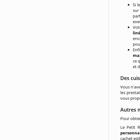
Si 
sur
par
exe
Vot
lin
enc
pou
Enf
ma
ce 
et d
Des cui
Vous n'ave
les presta
vous prop
Autres m
Pour obten
Le Petit R
personna
cachet esth