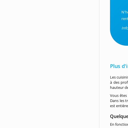
N'h
ren
Inf
Plus d'
Les cuisin
à des prof
hauteur de
Vous êtes 
Dans les t
est entiè
Quelque
En fonctio