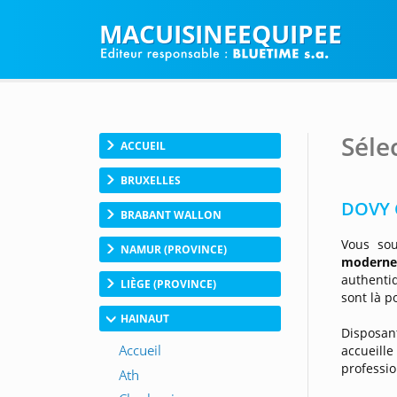
MACUISINEEQUIPEE
Séle
ACCUEIL
BRUXELLES
DOVY 
BRABANT WALLON
Vous sou
NAMUR (PROVINCE)
moderne 
authentiq
LIÈGE (PROVINCE)
sont là p
HAINAUT
Disposa
accueill
professio