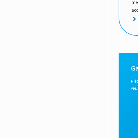
mé
acc
Ga
Piè
vie,