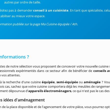
autres par ordre de taille.
ésitez pas à demander
conseil à un cuisiniste
. En tant que spécialiste, ce
tabiliser au mieux votre espace.
ormation publiée sur la page Ma Cuisine équipée / Ath.
informations ?
istes de notre sélection vous proposent de concevoir votre nouvelle cuisine su
essionnels expérimentés dans ce secteur afin de bénéficier de
conseils a
 vos attentes.
à la recherche d'une cuisine
équipée
,
semi-équipée
ou
aménagée
? Vou
rois cas, sachez que votre cuisine comportera déjà les meubles de rangement
rement dépourvue d'
appareils électroménagers
, ce qui n'est pas le cas de
s idées d'aménagement
n de la place disponible et de l'agencement de votre pièce, vous pourrez op