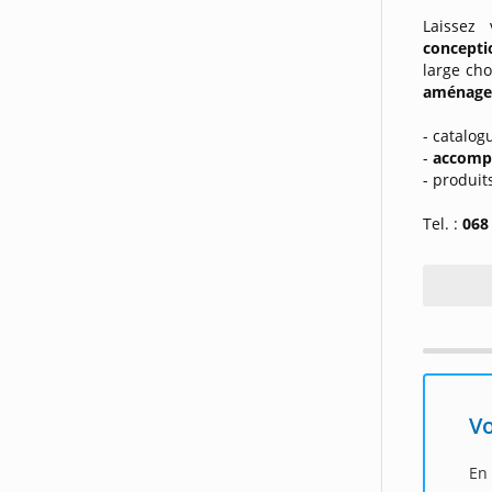
Laissez
concept
large cho
aménage
- catalog
-
accompa
- produit
Tel. :
068
Vo
En 