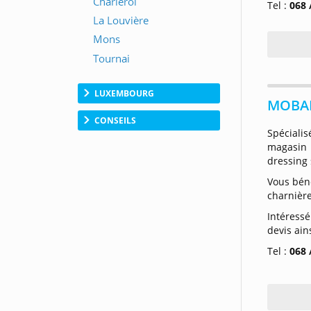
Tel :
068 
LUXEMBOURG
MOBAL
CONSEILS
Spéciali
magasi
dressing 
Vous bén
charnière
Intéress
devis ain
Tel :
068 