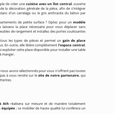
mple de créer une
cuisine avec un îlot central
, ouverte
de la décoration générale de la pièce, afin de s'intégrer
anc d'un carrelage ou le gris anthracite du béton par
appartements de petite surface ? Optez pour un
modèle
 laissera la place nécessaire pour vous déplacer sans
meubles de rangement et installez des portes coulissantes
ns tous les types de pièces et permet un
gain de place
eux. En outre, elle libère complètement
l'espace central
,
 exploiter cette place disponible pour installer une table
e à manger.
 nous avons sélectionnés pour vous n'offrent pas toutes
pas à vous rendre sur le
site de notre partenaire
, qui
ttentes.
à Ath
réalisera sur mesure et de manière totalement
e équipée
; ce mobilier de haute qualité lui conférera un