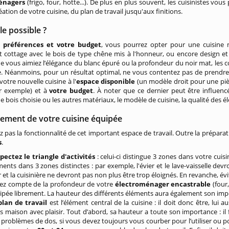
énagers
(frigo, four, hotte...). De plus en plus souvent, les cuisinistes vo
éation de votre cuisine, du plan de travail jusqu'aux finitions.
le possible ?
s préférences et votre budget
, vous pourrez opter pour une cuisine m
t cottage avec le bois de type chêne mis à l'honneur, ou encore design e
ue vous aimiez l’élégance du blanc épuré ou la profondeur du noir mat, les c
e. Néanmoins, pour un résultat optimal, ne vous contentez pas de prendre
votre nouvelle cuisine à l'
espace disponible
(un modèle droit pour une piè
ar exemple) et à
votre budget
. À noter que ce dernier peut être influencé
de bois choisie ou les autres matériaux, le modèle de cuisine, la qualité des 
ment de votre cuisine équipée
z pas la fonctionnalité de cet important espace de travail. Outre la prépara
s
.
pectez le triangle d'activités
: celui-ci distingue 3 zones dans votre cuisin
ments dans 3 zones distinctes : par exemple, l'évier et le lave-vaisselle de
r et la cuisinière ne devront pas non plus être trop éloignés. En revanche, évi
ez compte de la profondeur de votre
électroménager encastrable
(four
ipée librement. La hauteur des différents éléments aura également son i
plan de travail
est l’élément central de la cuisine : il doit donc être, lui
ts maison avec plaisir. Tout d’abord, sa hauteur a toute son importance : il f
 problèmes de dos, si vous devez toujours vous courber pour l’utiliser ou pou