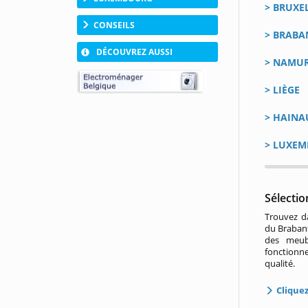
>
BRUXE
CONSEILS
>
BRABA
DÉCOUVREZ AUSSI
>
NAMU
>
LIÈGE
>
HAINA
>
LUXEM
Sélect
Trouvez d
du Braban
des meub
fonctionne
qualité.
Cliquez 