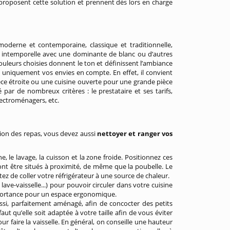
us proposent cette solution et prennent dès lors en charge
oderne et contemporaine, classique et traditionnelle,
t intemporelle avec une dominante de blanc ou d’autres
ouleurs choisies donnent le ton et définissent l’ambiance
 uniquement vos envies en compte. En effet, il convient
ce étroite ou une cuisine ouverte pour une grande pièce
 par de nombreux critères : le prestataire et ses tarifs,
électroménagers, etc.
tion des repas, vous devez aussi
nettoyer et ranger vos
e, le lavage, la cuisson et la zone froide. Positionnez ces
vront être situés à proximité, de même que la poubelle. Le
tez de coller votre réfrigérateur à une source de chaleur.
, lave-vaisselle...) pour pouvoir circuler dans votre cuisine
mportance pour un espace ergonomique.
 aussi, parfaitement aménagé, afin de concocter des petits
aut qu’elle soit adaptée à votre taille afin de vous éviter
r faire la vaisselle. En général, on conseille une hauteur