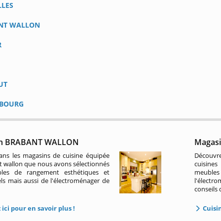
LLES
NT WALLON
R
UT
BOURG
ion BRABANT WALLON
Magasi
ans les magasins de cuisine équipée
Découvr
t wallon que nous avons sélectionnés
cuisines
les de rangement esthétiques et
meuble
ls mais aussi de l'électroménager de
l'élect
conseils
ici pour en savoir plus !
Cuisi