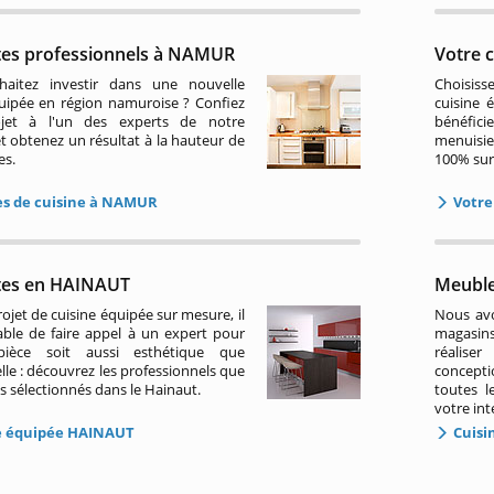
stes professionnels à NAMUR
Votre 
aitez investir dans une nouvelle
Choisiss
quipée en région namuroise ? Confiez
cuisine 
ojet à l'un des experts de notre
bénéficie
et obtenez un résultat à la hauteur de
menuisie
es.
100% sur
s de cuisine à NAMUR
Votre 
stes en HAINAUT
Meubl
ojet de cuisine équipée sur mesure, il
Nous avo
able de faire appel à un expert pour
magasins
ièce soit aussi esthétique que
réalise
lle : découvrez les professionnels que
concepti
 sélectionnés dans le Hainaut.
toutes le
votre int
e équipée HAINAUT
Cuisi