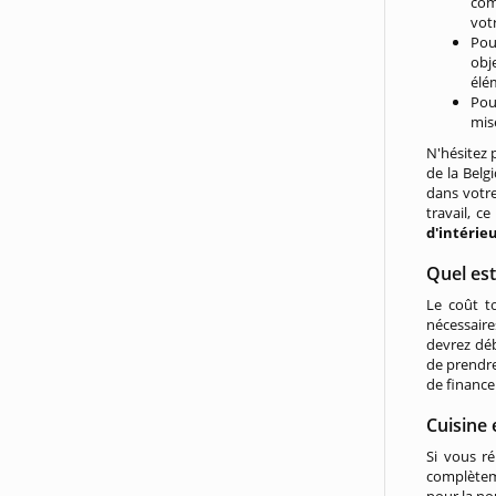
com
votr
Pou
obj
élé
Pou
mis
N'hésitez 
de la Belg
dans votre
travail, c
d'intérie
Quel est
Le coût t
nécessaire
devrez dé
de prendr
de finance
Cuisine 
Si vous ré
complèteme