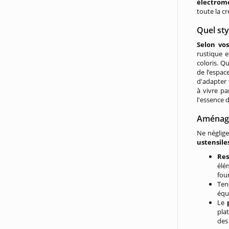
électrom
toute la cr
Quel sty
Selon vo
rustique e
coloris. Q
de l’espac
d'adapter 
à vivre p
l'essence 
Aménage
Ne néglige
ustensile
Res
élé
fou
Ten
équ
Le
pla
des