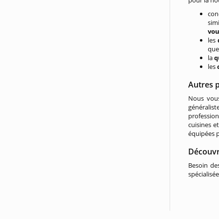
pour la no
con
sim
vo
les
que 
la
q
les
Autres p
Nous vous
généralist
profession
cuisines e
équipées p
Découvri
Besoin de
spécialisé