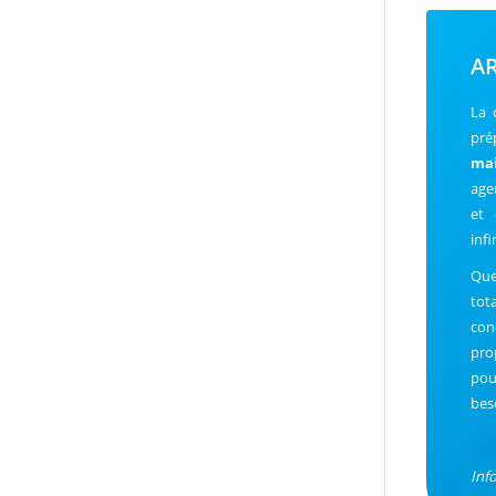
AR
La 
pré
ma
age
et 
infi
Que
tot
con
pro
pou
bes
Inf