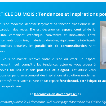
TICLE DU MOIS : Tendances et inspirations p
cuisine moderne dépasse largement sa fonction traditionnelle de
paration des repas. Elle est devenue un
espace central de la
ison
, combinant esthétique, convivialité et innovation. Entre
ncements optimisés, matériaux durables, équipements intelligents
couleurs actuelles, les
possibilités de personnalisation
sont
nies.
 vous souhaitiez rénover votre cuisine ou créer un espace
alement neuf, connaître les tendances actuelles vous aidera à
cevoir un lieu à la fois
pratique et élégant
. Cet article vous
pose un panorama complet des inspirations et solutions modernes
r transformer votre cuisine en un espace
fonctionnel, esthétique et ac
oins quotidiens.
>>
Découvrez-en davantage ici
<<
ormation publiée le 15 décembre 2025 sur la page d’accueil de Ma Cuisine Éq