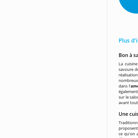
Plus d'
Bon à s
La cuisine
savoure de
réalisatio
nombreux c
dans l'
amé
également 
sur le sal
avant tou
Une cuis
Traditionn
proposent
ce qu'on 