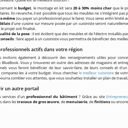
uveauté. Quelle est la meilleure solution ?
cernant le
budget
, le montage en kit sera
20 à 30% moins cher
que le p
ilaires. En revanche, il est possible que tous les meubles ne s'intègrent pas
us-même
(ou payer un professionnel pour le faire). Vous serez enfin limité
délais
d'une cuisine sur mesure posée par un cuisiniste seront naturellem
le projet soit finalisé.
ualité de la pose
: il est évident que des meubles et de l'électro installés p
conseils
: faire appel à un cuisiniste vous permettra de bénéficier des meill
rofessionnels actifs dans votre région
 invitons également à découvrir des renseignements utiles pour conc
e BlueBook. Vous y trouverez en outre des adresses de magasins et entrepr
nels vous feront bénéficier de leur savoir-faire, de leurs conseils et d'
t comparez-les à votre budget. Vous cherchez
le meilleur cuisiniste
de votre
ourra combler vos attentes, que vous souhaitiez installer un plan de travail,
r un autre portail
s services d'un
professionnel du bâtiment
? Grâce au site
Entrepreneu
es dans les
travaux de gros œuvre
, de
menuiserie
, de
finitions
ou encor