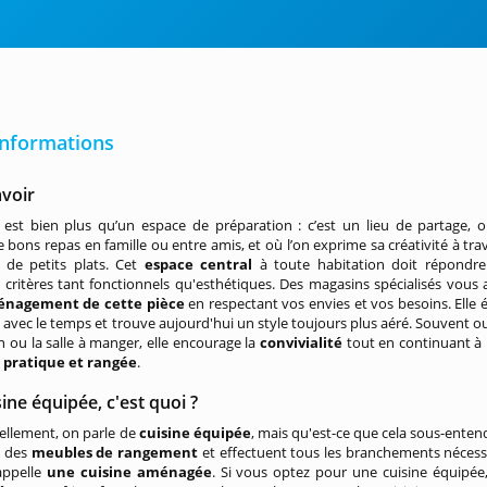
informations
avoir
 est bien plus qu’un espace de préparation : c’est un lieu de partage, o
 bons repas en famille ou entre amis, et où l’on exprime sa créativité à trav
n de petits plats. Cet
espace central
à toute habitation doit répondr
ritères tant fonctionnels qu'esthétiques. Des magasins spécialisés vous 
nagement de cette pièce
en respectant vos envies et vos besoins. Elle 
avec le temps et trouve aujourd'hui un style toujours plus aéré. Souvent o
on ou la salle à manger, elle encourage la
convivialité
tout en continuant à 
t
pratique et rangée
.
ine équipée, c'est quoi ?
ellement, on parle de
cuisine équipée
, mais qu'est-ce que cela sous-enten
 des
meubles de rangement
et effectuent tous les branchements nécessaire
appelle
une cuisine aménagée
. Si vous optez pour une cuisine équipée