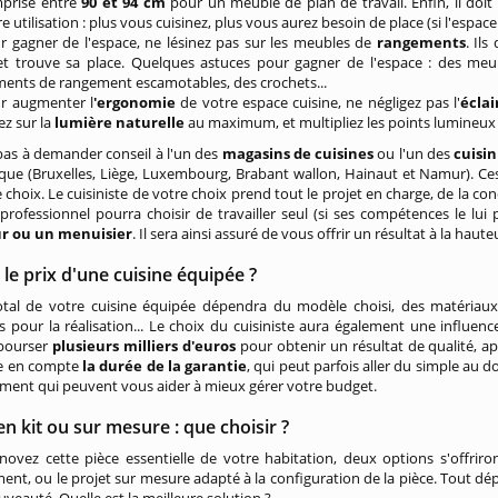
prise entre
90 et 94 cm
pour un meuble de plan de travail. Enfin, il doit
e utilisation : plus vous cuisinez, plus vous aurez besoin de place (si l'espac
r gagner de l'espace, ne lésinez pas sur les meubles de
rangements
. Il
et trouve sa place. Quelques astuces pour gagner de l'espace : des meub
ments de rangement escamotables, des crochets...
r augmenter l
'ergonomie
de votre espace cuisine, ne négligez pas l'
éclai
ez sur la
lumière naturelle
au maximum, et multipliez les points lumineux 
pas à demander conseil à l'un des
magasins de cuisines
ou l'un des
cuisin
ique (Bruxelles, Liège, Luxembourg, Brabant wallon, Hainaut et Namur). C
 choix. Le cuisiniste de votre choix prend tout le projet en charge, de la co
e professionnel pourra choisir de travailler seul (si ses compétences le lui
ur ou un menuisier
. Il sera ainsi assuré de vous offrir un résultat à la haut
 le prix d'une cuisine équipée ?
otal de votre cuisine équipée dépendra du modèle choisi, des matéria
s pour la réalisation... Le choix du cuisiniste aura également une influenc
bourser
plusieurs milliers d'euros
pour obtenir un résultat de qualité, a
e en compte
la durée de la garantie
, qui peut parfois aller du simple au 
ment qui peuvent vous aider à mieux gérer votre budget.
en kit ou sur mesure : que choisir ?
novez cette pièce essentielle de votre habitation, deux options s'offriro
nt, ou le projet sur mesure adapté à la configuration de la pièce. Tout dé