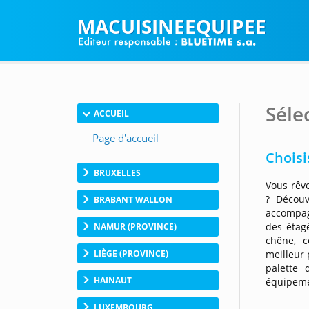
MACUISINEEQUIPEE
Séle
ACCUEIL
Choisi
BRUXELLES
Vous rêv
? Découv
BRABANT WALLON
accompagn
des étag
NAMUR (PROVINCE)
chêne, c
meilleur 
LIÈGE (PROVINCE)
palette 
HAINAUT
équipeme
LUXEMBOURG