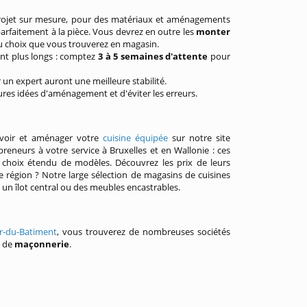
rojet sur mesure, pour des matériaux et aménagements
 parfaitement à la pièce. Vous devrez en outre les
monter
 au choix que vous trouverez en magasin.
ent plus longs : comptez
3 à 5 semaines d'attente
pour
ar un expert auront une meilleure stabilité.
eures idées d'aménagement et d'éviter les erreurs.
evoir et aménager votre
cuisine équipée
sur notre site
eneurs à votre service à Bruxelles et en Wallonie : ces
un choix étendu de modèles. Découvrez les prix de leurs
 région ? Notre large sélection de magasins de cuisines
 un îlot central ou des meubles encastrables.
r-du-Batiment
, vous trouverez de nombreuses sociétés
e de
maçonnerie
.