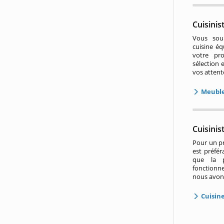
Cuisini
Vous souh
cuisine é
votre pr
sélection 
vos attent
Meuble
Cuisini
Pour un pr
est préfér
que la p
fonctionne
nous avons
Cuisin