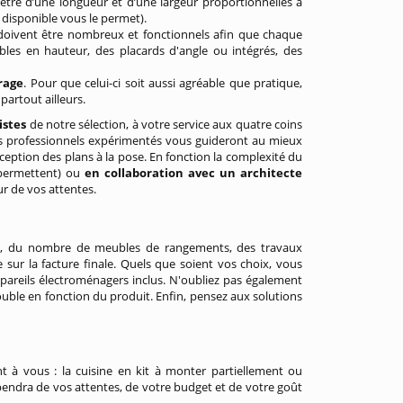
 être d’une longueur et d’une largeur proportionnelles à
e disponible vous le permet).
s doivent être nombreux et fonctionnels afin que chaque
les en hauteur, des placards d'angle ou intégrés, des
rage
. Pour que celui-ci soit aussi agréable que pratique,
partout ailleurs.
istes
de notre sélection, à votre service aux quatre coins
es professionnels expérimentés vous guideront au mieux
nception des plans à la pose. En fonction la complexité du
 permettent) ou
en collaboration avec un architecte
eur de vos attentes.
ux, du nombre de meubles de rangements, des travaux
e sur la facture finale. Quels que soient vos choix, vous
ppareils électroménagers inclus. N'oubliez pas également
double en fonction du produit. Enfin, pensez aux solutions
nt à vous : la cuisine en kit à monter partiellement ou
pendra de vos attentes, de votre budget et de votre goût